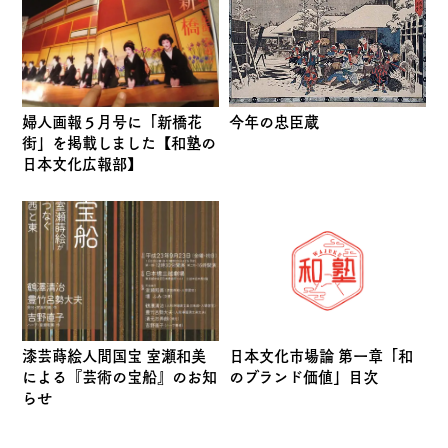
婦人画報５月号に「新橋花
今年の忠臣蔵
街」を掲載しました【和塾の
日本文化広報部】
漆芸蒔絵人間国宝 室瀬和美
日本文化市場論 第一章「和
による『芸術の宝船』のお知
のブランド価値」目次
らせ