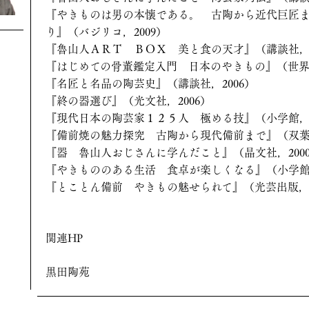
『やきものは男の本懐である。 古陶から近代巨匠
り』（バジリコ，2009）
『魯山人ＡＲＴ ＢＯＸ 美と食の天才』（講談社，2
『はじめての骨董鑑定入門 日本のやきもの』（世界文
『名匠と名品の陶芸史』（講談社，2006）
『終の器選び』（光文社，2006）
『現代日本の陶芸家１２５人 極める技』（小学館，2
『備前焼の魅力探究 古陶から現代備前まで』（双葉社
『器 魯山人おじさんに学んだこと』（晶文社，200
『やきもののある生活 食卓が楽しくなる』（小学館，
『とことん備前 やきもの魅せられて』（光芸出版，1
関連HP
黒田陶苑