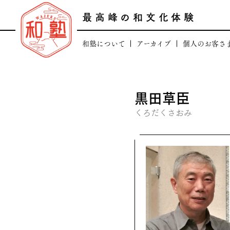
最高峰の和文化体験
和塾について
アーカイブ
個人のお客さ
田中康嗣プロフィール
最高峰の日本文化
和塾のコアバリュ
最高峰の逸品頒
黒田草臣
人のつながり
日本の芸術文化を支える
くろだくさおみ
場のつながり
和塾の「顧客登録に
和塾のあゆみ
一般向け講座「和塾お稽古
法人概要