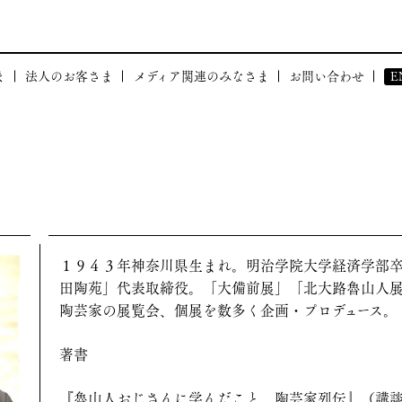
ま
法人のお客さま
メディア関連のみなさま
お問い合わせ
E
体験
和塾が貢献できること
BRAND
布会
和塾の強み
社会貢献活動
事例のご紹介
CORPOR
ついて」
I
会」について
１９４３年神奈川県生まれ。明治学院大学経済学部
田陶苑」代表取締役。「大備前展」「北大路魯山人
陶芸家の展覧会、個展を数多く企画・プロデュース。
著書
『魯山人おじさんに学んだこと 陶芸家列伝』（講談社