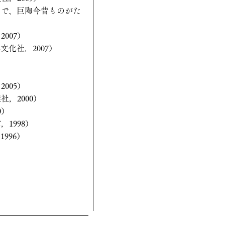
まで、巨陶今昔ものがた
007）
化社，2007）
005）
，2000）
0）
1998）
996）