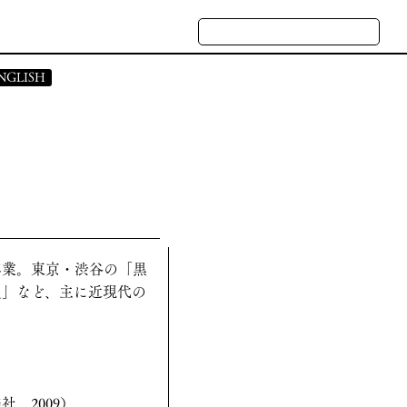
NGLISH
 STATEMENT
CASES
ATE PROFILE
NQUIRY
卒業。東京・渋谷の「黒
展」など、主に近現代の
，2009）