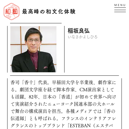
MENU
最高峰の和文化体験
稲坂良弘
いなさかよしひろ
香司「香十」代表。早稲田大学を卒業後、劇作家に
る。劇団文学座を経て脚本作家、CM演出家として
も活躍。82年、日本の「香道」が初めて世界へ向け
て実演紹介されたニューヨーク国連本部の大ホール
で舞台の構成演出を担当。各種メディアでは「香の
伝道師」とも呼ばれる。フランスのインテリアフレ
グランスのトップブランド「ESTEBAN（エステバ