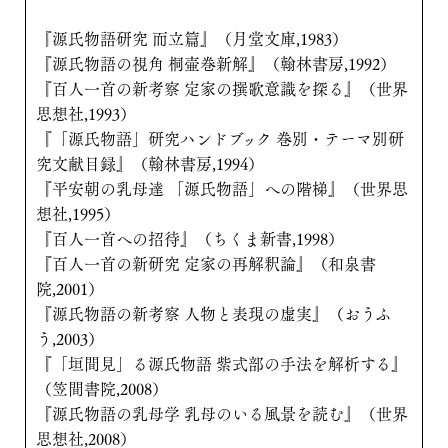
『源氏物語研究 而立篇』（月堂文庫,1983）
『源氏物語の視角 桐壷巻新解』（翰林書房,1992）
『百人一首の新考察 定家の撰歌意識を探る』（世界
思想社,1993）
『「源氏物語」研究ハンドブック 巻別・テーマ別研
究文献目録』（翰林書房,1994）
『平安朝の乳母達 「源氏物語」への階梯』（世界思
想社,1995）
『百人一首への招待』（ちくま新書,1998）
『百人一首の新研究 定家の再解釈論』（和泉書
院,2001）
『源氏物語の新考察 人物と表現の虚実』（おうふ
う,2003）
『「垣間見」る源氏物語 紫式部の手法を解析する』
（笠間書院,2008）
『源氏物語の乳母学 乳母のいる風景を読む』（世界
思想社,2008）