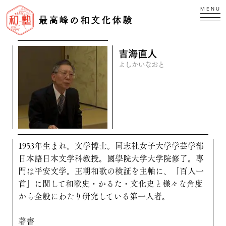
MENU
最高峰の和文化体験
吉海直人
よしかいなおと
1953年生まれ。文学博士。同志社女子大学学芸学部
日本語日本文学科教授。國學院大学大学院修了。専
門は平安文学。王朝和歌の検証を主軸に、「百人一
首」に関して和歌史・かるた・文化史と様々な角度
から全般にわたり研究している第一人者。
著書