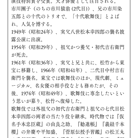
演技特別賞を受賞。天才俳優として注目される。
市川團子（のちの市川猿翁 (2代目)）、兄の市川染
五郎との十代のトリオで、「十代歌舞伎」とよば
れ、人気を博する。
1949年（昭和24年）、実父八世松本幸四郎の襲名披
露公演に出演。
1954年（昭和29年）、祖父かつ養父・初代吉右衛門
が死去。
1961年（昭和36年）、実父と兄と共に、松竹から東
宝に移籍し、1966年（昭和41年）、二代目中村吉右
衛門を襲名。東宝では歌舞伎のほか、現代劇、ミュ
ージカル、名女優の相手役なども務めたが、その
後、1974年（昭和49年）、歌舞伎に専念したいとい
う思いが募り、松竹へ復帰した。
歌舞伎では外祖父の初代吉右衛門と祖父の七代目松
本幸四郎の両者の当たり役を継承。時代物では『仮
名手本忠臣蔵』の由良之助、『勧進帳』『義経千本
櫻』の弁慶や平知盛、『菅原伝授手習鑑』の松王丸