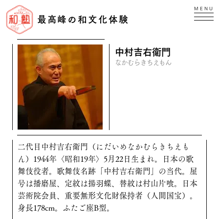
MENU
最高峰の和文化体験
中村吉右衛門
なかむらきちえもん
二代目中村吉右衛門（にだいめなかむらきちえも
ん）1944年〈昭和19年〉5月22日生まれ。日本の歌
舞伎役者。歌舞伎名跡「中村吉右衛門」の当代。屋
号は播磨屋、定紋は揚羽蝶、替紋は村山片喰。日本
芸術院会員、重要無形文化財保持者（人間国宝）。
身長178cm。ふたご座B型。