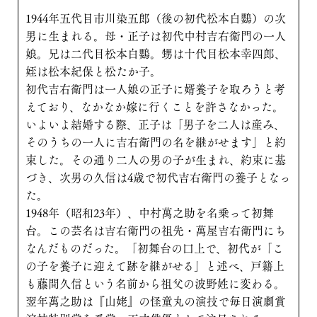
1944年五代目市川染五郎（後の初代松本白鸚）の次
男に生まれる。母・正子は初代中村吉右衛門の一人
娘。兄は二代目松本白鸚。甥は十代目松本幸四郎、
姪は松本紀保と松たか子。
初代吉右衛門は一人娘の正子に婿養子を取ろうと考
えており、なかなか嫁に行くことを許さなかった。
いよいよ結婚する際、正子は「男子を二人は産み、
そのうちの一人に吉右衛門の名を継がせます」と約
束した。その通り二人の男の子が生まれ、約束に基
づき、次男の久信は4歳で初代吉右衛門の養子となっ
た。
1948年（昭和23年）、中村萬之助を名乗って初舞
台。この芸名は吉右衛門の祖先・萬屋吉右衛門にち
なんだものだった。「初舞台の口上で、初代が「こ
の子を養子に迎えて跡を継がせる」と述べ、戸籍上
も藤間久信という名前から祖父の波野姓に変わる。
翌年萬之助は『山姥』の怪童丸の演技で毎日演劇賞