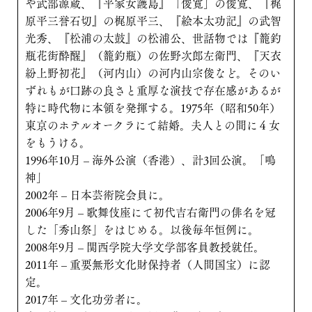
や武部源蔵、『平家女護島』「俊寛」の俊寛、『梶
原平三誉石切』の梶原平三、『絵本太功記』の武智
光秀、『松浦の太鼓』の松浦公、世話物では『籠釣
瓶花街酔醒』（籠釣瓶）の佐野次郎左衛門、『天衣
紛上野初花』（河内山）の河内山宗俊など。そのい
ずれもが口跡の良さと重厚な演技で存在感があるが
特に時代物に本領を発揮する。1975年（昭和50年）
東京のホテルオークラにて結婚。夫人との間に４女
をもうける。
1996年10月 – 海外公演（香港）、計3回公演。「鳴
神」
2002年 – 日本芸術院会員に。
2006年9月 – 歌舞伎座にて初代吉右衛門の俳名を冠
した「秀山祭」をはじめる。以後毎年恒例に。
2008年9月 – 関西学院大学文学部客員教授就任。
2011年 – 重要無形文化財保持者（人間国宝）に認
定。
2017年 – 文化功労者に。