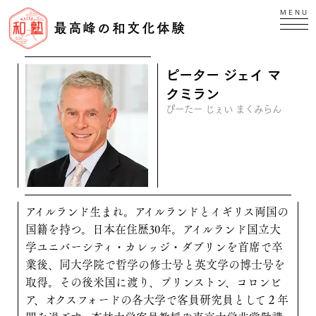
MENU
最高峰の和文化体験
ピーター ジェイ マ
クミラン
ぴーたー じぇい まくみらん
アイルランド生まれ。アイルランドとイギリス両国の
国籍を持つ。日本在住歴30年。アイルランド国立大
学ユニバーシティ・カレッジ・ダブリンを首席で卒
業後、同大学院で哲学の修士号と英文学の博士号を
取得。その後米国に渡り、プリンストン、コロンビ
ア、オクスフォードの各大学で客員研究員として２年