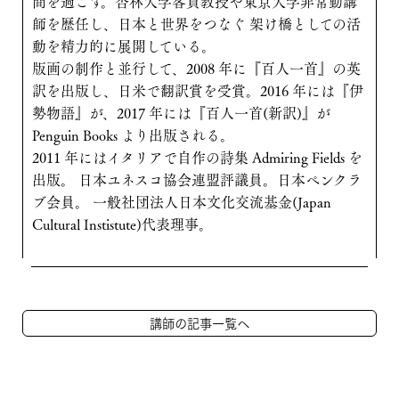
間を過ごす。杏林大学客員教授や東京大学非常勤講
師を歴任し、日本と世界をつなぐ 架け橋としての活
動を精力的に展開している。
版画の制作と並行して、2008 年に『百人一首』の英
訳を出版し、日米で翻訳賞を受賞。2016 年には『伊
勢物語』が、2017 年には『百人一首(新訳)』が
Penguin Books より出版される。
2011 年にはイタリアで自作の詩集 Admiring Fields を
出版。 日本ユネスコ協会連盟評議員。日本ペンクラ
ブ会員。 一般社団法人日本文化交流基金(Japan
Cultural Instistute)代表理事。
講師の記事一覧へ