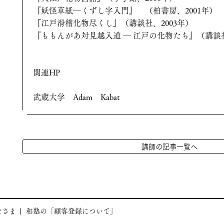
『妖怪草紙―くずし字入門』 （柏書房、2001年）
『江戸滑稽化物尽くし』（講談社、2003年）
『ももんがあ対見越入道 ― 江戸の化物たち』（講談社
関連HP
武蔵大学 Adam Kabat
講師の記事一覧へ
なさま
和塾の「顧客登録について」