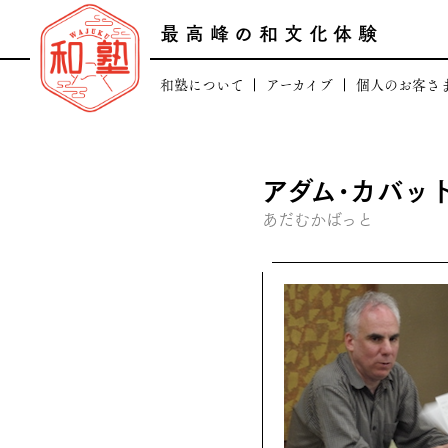
最高峰の和文化体験
和塾について
アーカイブ
個人のお客さ
田中康嗣プロフィール
最高峰の日本文化
和塾のコアバリュ
最高峰の逸品頒
アダム･カバッ
人のつながり
日本の芸術文化を支える
あだむかばっと
場のつながり
和塾の「顧客登録に
和塾のあゆみ
一般向け講座「和塾お稽古
法人概要