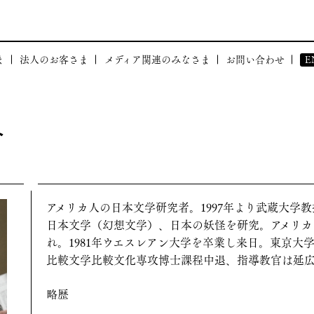
ま
法人のお客さま
メディア関連のみなさま
お問い合わせ
E
体験
和塾が貢献できること
BRAND
布会
和塾の強み
ト
社会貢献活動
事例のご紹介
CORPOR
ついて」
I
会」について
アメリカ人の日本文学研究者。1997年より武蔵大学
日本文学（幻想文学）、日本の妖怪を研究。アメリカ
れ。1981年ウエスレアン大学を卒業し来日。東京大
比較文学比較文化専攻博士課程中退、指導教官は延
略歴