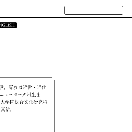
NGLISH
 STATEMENT
CASES
ATE PROFILE
NQUIRY
教授。専攻は近世・近代
ニューヨーク州生ま
学大学院総合文化研究科
広真治。