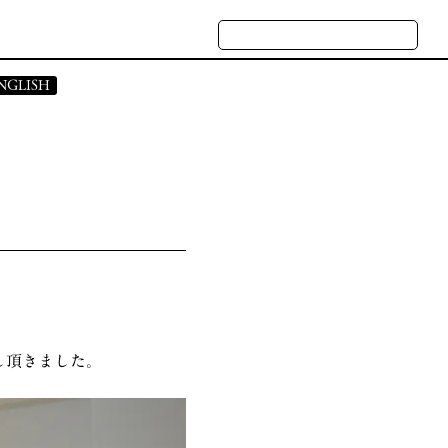
NGLISH
 STATEMENT
CASES
ATE PROFILE
NQUIRY
し頂きました。