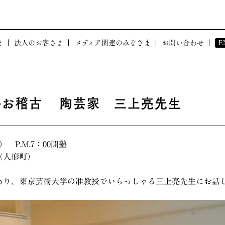
ま
法人のお客さま
メディア関連のみなさま
お問い合わせ
E
体験
和塾が貢献できること
BRAND
布会
和塾の強み
科お稽古 陶芸家 三上亮先生
社会貢献活動
事例のご紹介
CORPOR
ついて」
I
） P.M.7：00開塾
会」について
（人形町）
あり、東京芸術大学の准教授でいらっしゃる三上亮先生にお話