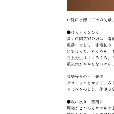
お庭の水槽にて土の沈殿
●けろくろをひく
多くの陶芸家の方は「電
電動に対して、非電動の
足でけって、ろくろを回
三上先生は「けろくろ」
電気代がかからないから
音楽好きの三上先生。
クラシックをかけて、ろ
ジミヘンのとき、作風が
●攻め炊き・窯明け
煙突が２つあるウサギか