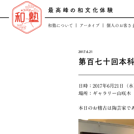
最高峰の和文化体験
和塾について
アーカイブ
個人のお客さ
田中康嗣プロフィール
最高峰の日本文化
和塾のコアバリュ
最高峰の逸品頒
2017.6.21
第百七十回本
人のつながり
日本の芸術文化を支える
場のつながり
和塾の「顧客登録に
日時：2017年6月21日（水
和塾のあゆみ
一般向け講座「和塾お稽古
場所：ギャラリー山咲木
法人概要
本日のお稽古は陶芸家で