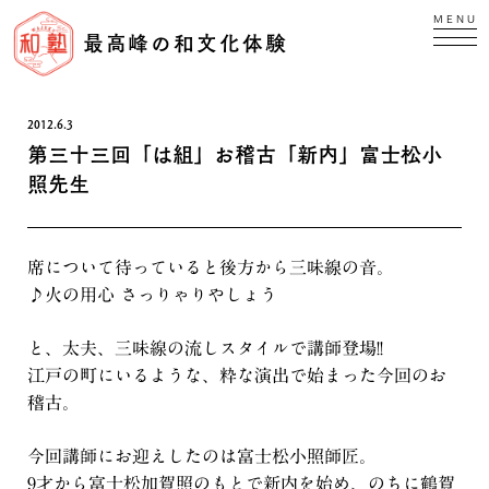
MENU
最高峰の和文化体験
2012.6.3
第三十三回「は組」お稽古「新内」富士松小
照先生
席について待っていると後方から三味線の音。
♪火の用心 さっりゃりやしょう
と、太夫、三味線の流しスタイルで講師登場!!
江戸の町にいるような、粋な演出で始まった今回のお
稽古。
今回講師にお迎えしたのは富士松小照師匠。
9才から富士松加賀照のもとで新内を始め、のちに鶴賀