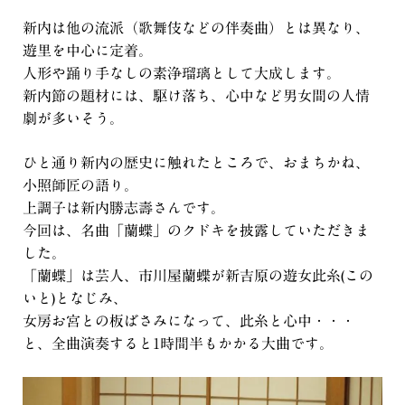
新内は他の流派（歌舞伎などの伴奏曲）とは異なり、
遊里を中心に定着。
人形や踊り手なしの素浄瑠璃として大成します。
新内節の題材には、駆け落ち、心中など男女間の人情
劇が多いそう。
ひと通り新内の歴史に触れたところで、おまちかね、
小照師匠の語り。
上調子は新内勝志壽さんです。
今回は、名曲「蘭蝶」のクドキを披露していただきま
した。
「蘭蝶」は芸人、市川屋蘭蝶が新吉原の遊女此糸(この
いと)となじみ、
女房お宮との板ばさみになって、此糸と心中・・・
と、全曲演奏すると1時間半もかかる大曲です。