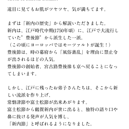
遠目に見てもお肌がツヤツヤ、気が満ちてます。
まずは「新内の歴史」から解説いただきました。
新内は、江戸時代中期(1750年頃）に、江戸で大流行し
ていた”豊後節”から派生した一派。
（この頃にヨーロッパではモーツァルトが誕生！）
豊後節は、時の幕府から「風俗紊乱」を理由に禁止令
が出されるほどの人気。
豊後節の創始者、宮古路豊後掾も京へ戻ることになっ
てしまいます。
しかし、江戸に残ったお弟子さんたちは、そこから新
しい流派を作り上げ、
常磐津節や富士松節が出来あがります。
富士松節から鶴賀新内が世に出ると、独特の語り口や
鼻に抜ける発声が人気を博し、
「新内節」と呼ばれるようになりました。