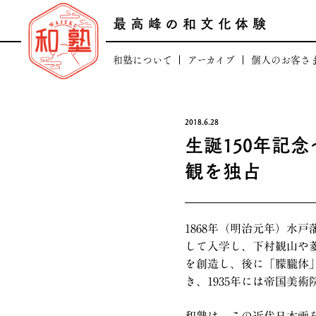
最高峰の和文化体験
和塾について
アーカイブ
個人のお客さ
田中康嗣プロフィール
最高峰の日本文化
和塾のコアバリュ
最高峰の逸品頒
2018.6.28
生誕150年記
人のつながり
日本の芸術文化を支える
観を独占
場のつながり
和塾の「顧客登録に
和塾のあゆみ
一般向け講座「和塾お稽古
1868年（明治元年）水
法人概要
して入学し、下村観山や
を創造し、後に「朦朧体
き、1935年には帝国美
和塾は、この近代日本画