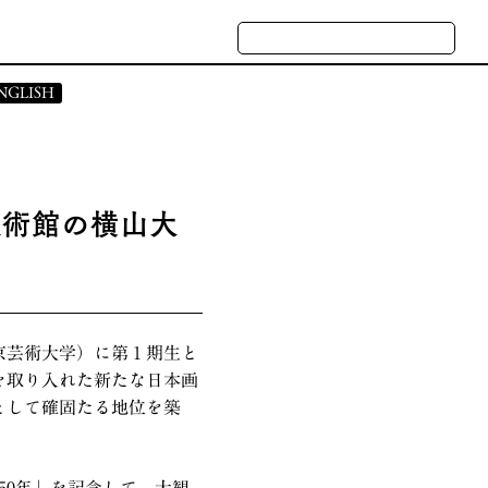
NGLISH
 STATEMENT
CASES
美術館の横山大
ATE PROFILE
NQUIRY
東京芸術大学）に第１期生と
を取り入れた新たな日本画
として確固たる地位を築
50年」を記念して、大観