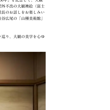
門外不出の大観襖絵（富士
館長のお話しをお楽しみい
渋谷広尾の「山種美術館」
を巡り、大観の美学を心ゆ