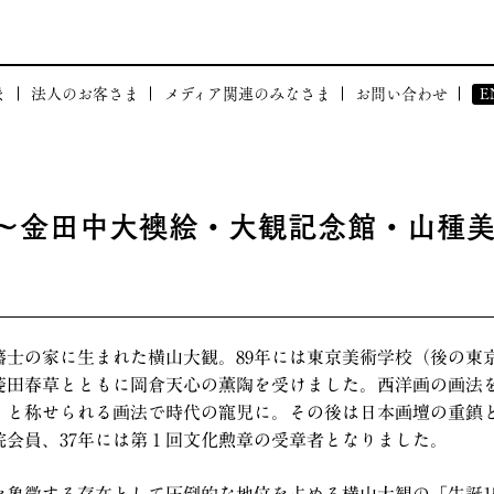
ま
法人のお客さま
メディア関連のみなさま
お問い合わせ
E
体験
和塾が貢献できること
BRAND
布会
和塾の強み
念〜金田中大襖絵・大観記念館・山種
社会貢献活動
事例のご紹介
CORPOR
ついて」
I
会」について
戸藩士の家に生まれた横山大観。89年には東京美術学校（後の
菱田春草とともに岡倉天心の薫陶を受けました。西洋画の画法
」と称せられる画法で時代の寵児に。その後は日本画壇の重鎮
術院会員、37年には第１回文化勲章の受章者となりました。
を象徴する存在として圧倒的な地位を占める横山大観の「生誕1