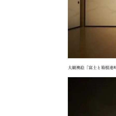
大観襖絵「富士と箱根連