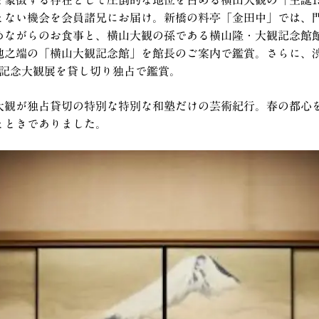
とない機会を会員諸兄にお届け。新橋の料亭「金田中」では、
めながらのお食事と、横山大観の孫である横山隆・大観記念館
池之端の「横山大観記念館」を館長のご案内で鑑賞。さらに、
年記念大観展を貸し切り独占で鑑賞。
大観が独占貸切の特別な特別な和塾だけの芸術紀行。春の都心
とときでありました。