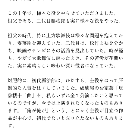
この十年で、様々な役をやらせていただきました。
祖父である、二代目鴈治郎も実に様々な役をやった。
祖父の時代、特に上方歌舞伎は様々な問題を抱えてお
り、零落期を迎えていた。二代目は、松竹と袂を分か
ち、映画やテレビにその活路を見出していた。時が経
ち、やがて大歌舞伎に戻ったとき、その苦労が花開い
た。実に素晴らしい味わい深い役者になっていた。
対照的に、初代鴈治郎は、ひたすら、主役をはって圧
倒的な人気をはくしていました。成駒屋のお家芸「玩
辞楼十二曲」を、私もいずれ全て公演したいと思って
いるのですが、今では上演されなくなったものもあり
ます。「俺が俺が」という、とにかく主役が目立つ作
品が中心で、初代でないと成り立たないものもありま
す。