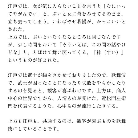
江戸では、女が気に入らないことを言うと「なにいっ
てやがんでぃ」と、ぷいと女に背をみせてそのまま、
立ち去ってしまう。いわばやせ我慢が、かっこいいと
された。
上方では、ぷいといなくなるところは同じなんです
が、少し時間をおいて「そういえば、この間の話やけ
どな」と、とぼけて舞い戻ってくる。「粋（すい）」
というものが好まれた。
江戸では武士が幅をきかせておりましたので、歌舞伎
で、武士が困ったことになったり失敗をやらかしたり
するのを見ると、観客が喜ぶわけです。上方は、商人
中心の世界ですから、人情ものが受けた。近松門左衛
門を代表するような、心中ものが流行したりする。
上方も江戸も、共通するのは、観客が喜ぶものを歌舞
伎にしていることです。