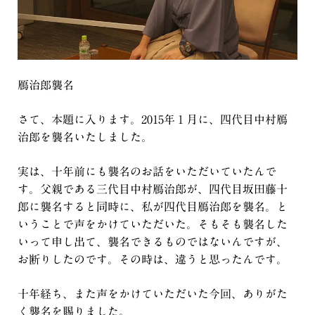
鴈治郎襲名
さて、本題に入ります。2015年１月に、四代目中村鴈
治郎を襲名いたしました。
実は、十年前にも襲名のお話をいただいていたんで
す。父親である三代目中村鴈治郎が、四代目坂田藤十
郎に襲名すると同時に、私が四代目鴈治郎を襲名。と
いうことで声をかけていただいた。そもそも襲名した
いって申し出て、襲名できるものではないんですが、
お断りしたのです。その時は、違うと思ったんです。
十年経ち、また声をかけていただいた今回、ありがた
く襲名を賜りました。