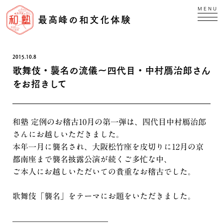
MENU
最高峰の和文化体験
2015.10.8
歌舞伎・襲名の流儀〜四代目・中村鴈治郎さん
をお招きして
和塾 定例のお稽古10月の第一弾は、四代目中村鴈治郎
さんにお越しいただきました。
本年一月に襲名され、大阪松竹座を皮切りに12月の京
都南座まで襲名披露公演が続くご多忙な中、
ご本人にお越しいただいての貴重なお稽古でした。
歌舞伎「襲名」をテーマにお題をいただきました。
————————————