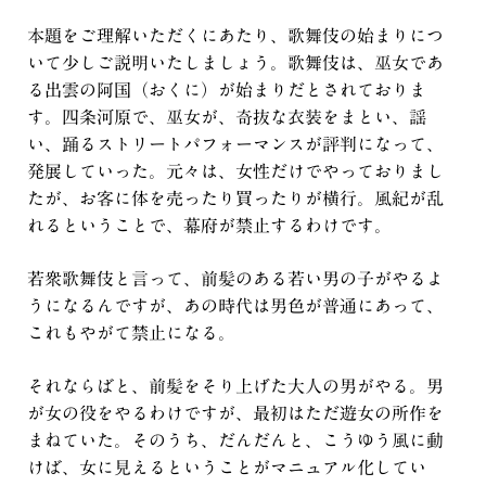
本題をご理解いただくにあたり、歌舞伎の始まりにつ
いて少しご説明いたしましょう。歌舞伎は、巫女であ
る出雲の阿国（おくに）が始まりだとされておりま
す。四条河原で、巫女が、奇抜な衣装をまとい、謡
い、踊るストリートパフォーマンスが評判になって、
発展していった。元々は、女性だけでやっておりまし
たが、お客に体を売ったり買ったりが横行。風紀が乱
れるということで、幕府が禁止するわけです。
若衆歌舞伎と言って、前髪のある若い男の子がやるよ
うになるんですが、あの時代は男色が普通にあって、
これもやがて禁止になる。
それならばと、前髪をそり上げた大人の男がやる。男
が女の役をやるわけですが、最初はただ遊女の所作を
まねていた。そのうち、だんだんと、こうゆう風に動
けば、女に見えるということがマニュアル化してい