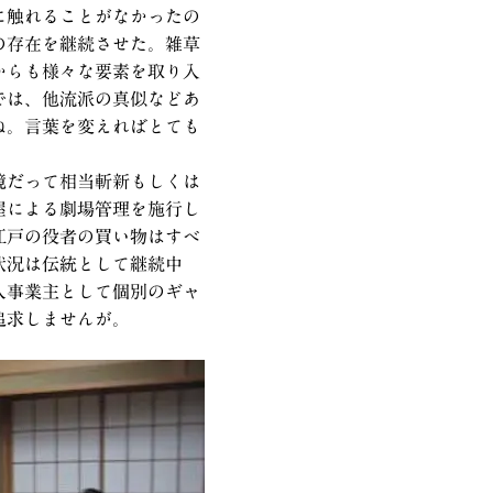
に触れることがなかったの
の存在を継続させた。雑草
からも様々な要素を取り入
では、他流派の真似などあ
ね。言葉を変えればとても
境だって相当斬新もしくは
屋による劇場管理を施行し
江戸の役者の買い物はすべ
状況は伝統として継続中
人事業主として個別のギャ
追求しませんが。