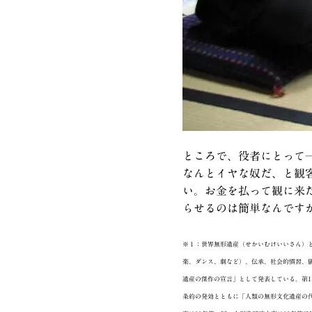
ところで、役者にとって
なんとイヤな奴だ、と観
い。お金を払って観に来
らせるのは簡単なんです
※１：世界無形遺産（せかいむけいいさん）と
楽、ダンス、劇など）、伝承、社会的慣習、
遺産の傑作の宣言」として発表している。第1回
条約の発効とともに「人類の無形文化遺産の