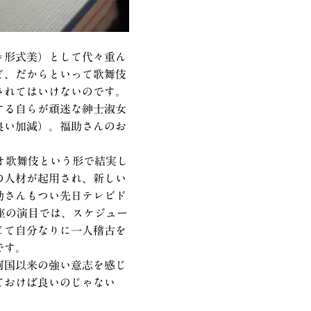
＝形式美）として代々重ん
ど、だからといって歌舞伎
されてはいけないのです。
する自らが頑迷な紳士淑女
良い加減）。福助さんのお
オ歌舞伎という形で結実し
の人材が起用され、新しい
助さんもつい先日テレビド
座の演目では、スケジュー
じて自分なりに一人稽古を
です。
阿国以来の強い意志を感じ
ておけば良いのじゃない