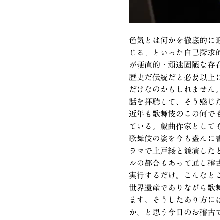
色気とは何かを徹底的に
じる、といった自己探求
が硬直的・頑迷固陋な存
歴史だ伝統だと必要以上
だけなのかもしれません
話を拝聴して、そう感じ
近年も歌舞伎のこの何で
ている。戯曲作家として
歌舞伎の姿を今も盛んに
ラマで上戸綾と競演した
ルの都合もあって通し稽
実行するだけ。こんなと
世界遺産でありながら歌
ます。そうしたあり方に
か、と思う今日のお稽古