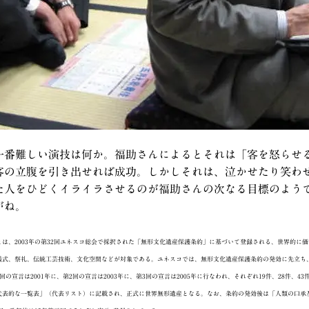
一番難しい演技は何か。福助さんによるとそれは「客を怒らせ
客の立腹を引き出せれば成功。しかしそれは、泣かせたり笑わ
た人をひどくイライラさせるのが福助さんの次なる目標のよう
がね。
は、2003年の第32回ユネスコ総会で採択された「無形文化遺産保護条約」に基づいて登録される、世界的に
儀式、祭礼、伝統工芸技術、文化空間などが対象である。ユネスコでは、無形文化遺産保護条約の発効に先立ち
の宣言は2001年に、第2回の宣言は2003年に、第3回の宣言は2005年に行なわれ、それぞれ19件、28件、
代表的な一覧表」（代表リスト）に記載され、正式に世界無形遺産となる。なお、条約の発効後は「人類の口承