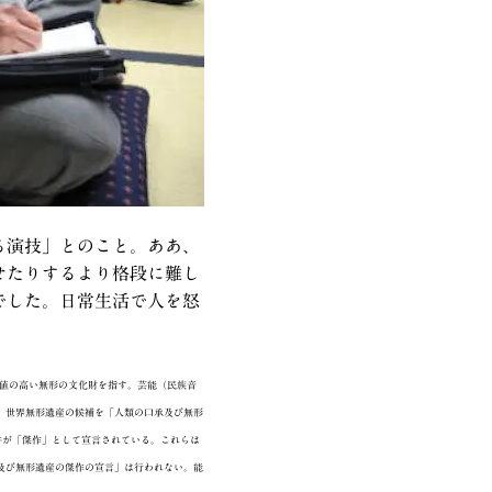
る演技」とのこと。ああ、
せたりするより格段に難し
でした。日常生活で人を怒
価値の高い無形の文化財を指す。芸能（民族音
、世界無形遺産の候補を「人類の口承及び無形
43件が「傑作」として宣言されている。これらは
及び無形遺産の傑作の宣言」は行われない。能