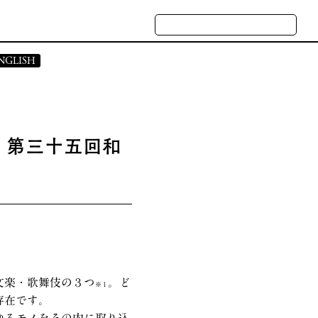
NGLISH
 STATEMENT
CASES
 第三十五回和
ATE PROFILE
NQUIRY
文楽・歌舞伎の３つ
。ど
※１
存在です。
ゆるモノをその内に取り込