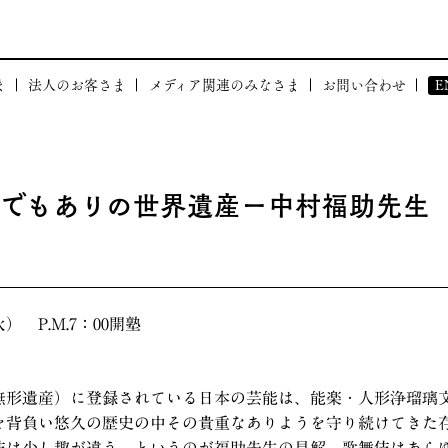
ま
法人のお客さま
メディア関連のみなさま
お問い合わせ
E
体験
和塾が貢献できること
BRAND
布会
和塾の強み
んでもありの世界遺産ー中村福助先生
社会貢献活動
事例のご紹介
CORPOR
ついて」
I
会」について
） P.M.7：00開塾
無形遺産）に登録されている日本の芸能は、能楽・人形浄瑠璃
を背負い悠久の歴史の中その貴重なありようを守り続けてきた
伎は少し趣が違う、というのが福助先生の見解。歌舞伎はあら