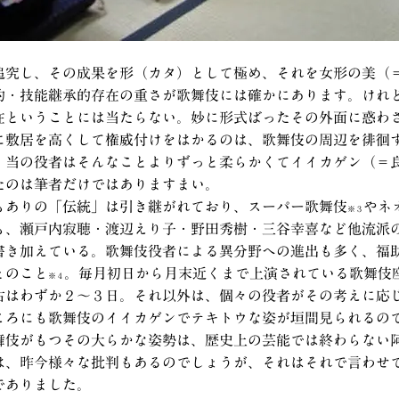
追究し、その成果を形（カタ）として極め、それを女形の美（
的・技能継承的存在の重さが歌舞伎には確かにあります。けれ
在ということには当たらない。妙に形式ばったその外面に惑わ
に敷居を高くして権威付けをはかるのは、歌舞伎の周辺を徘徊
。当の役者はそんなことよりずっと柔らかくてイイカゲン（＝
たのは筆者だけではありますまい。
もありの「伝統」は引き継がれており、スーパー歌舞伎
やネ
※３
も、瀬戸内寂聴・渡辺えり子・野田秀樹・三谷幸喜など他流派
書き加えている。歌舞伎役者による異分野への進出も多く、福
とのこと
。毎月初日から月末近くまで上演されている歌舞伎
※４
古はわずか２～３日。それ以外は、個々の役者がその考えに応
ころにも歌舞伎のイイカゲンでテキトウな姿が垣間見られるの
舞伎がもつその大らかな姿勢は、歴史上の芸能では終わらない
は、昨今様々な批判もあるのでしょうが、それはそれで言わせ
でありました。