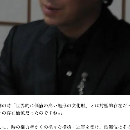
祥の時「世界的に価値の高い無形の文化財」とは対極的存在だ
その存在価値だったのですね
。
※２
えに、時の権力者からの様々な横槍・迫害を受け、歌舞伎はそ