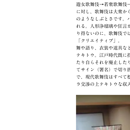
遊女歌舞伎→若衆歌舞伎
に対し、歌舞伎は大衆か
のようなしぶとさです。
れる。人形浄瑠璃や狂言
り得ないのに、歌舞伎で
「クリエイティブ」。
舞や語り、衣装や道具な
テキトウ。江戸時代既に
たり自らそれを廃止した
てサイン（署名）で切り
で、現代歌舞伎はすべて
ラ交渉の上テキトウな収