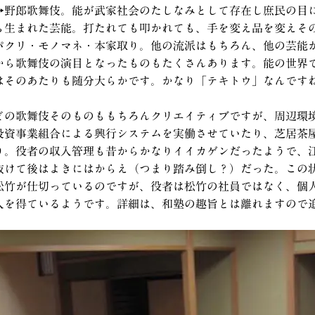
→野郎歌舞伎。能が武家社会のたしなみとして存在し庶民の目
ら生まれた芸能。打たれても叩かれても、手を変え品を変えそ
パクリ・モノマネ・本家取り。他の流派はもちろん、他の芸能
から歌舞伎の演目となったものもたくさんあります。能の世界
はそのあたりも随分大らかです。かなり「テキトウ」なんです
どの歌舞伎そのものももちろんクリエイティブですが、周辺環
投資事業組合による興行システムを実働させていたり、芝居茶
り。役者の収入管理も昔からかなりイイカゲンだったようで、
抜けて後はよきにはからえ（つまり踏み倒し？）だった。この
松竹が仕切っているのですが、役者は松竹の社員ではなく、個
入を得ているようです。詳細は、和塾の趣旨とは離れますので