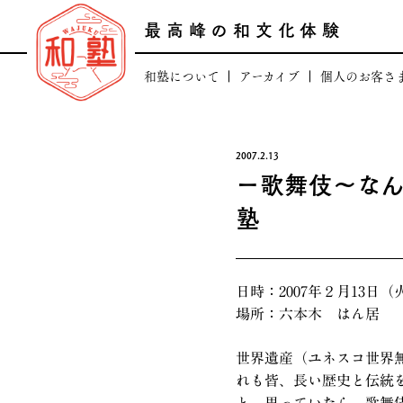
最高峰の和文化体験
和塾について
アーカイブ
個人のお客さ
田中康嗣プロフィール
最高峰の日本文化
和塾のコアバリュ
最高峰の逸品頒
2007.2.13
ー歌舞伎～な
人のつながり
日本の芸術文化を支える
塾
場のつながり
和塾の「顧客登録に
和塾のあゆみ
一般向け講座「和塾お稽古
日時：2007年２月13日（火
法人概要
場所：六本木 はん居
世界遺産（ユネスコ世界
れも皆、長い歴史と伝統
と、思っていたら、歌舞